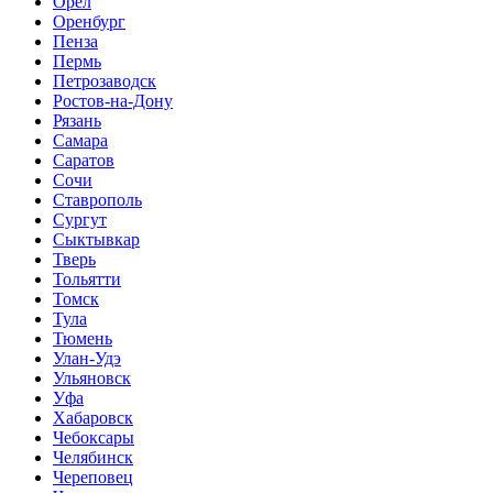
Орёл
Оренбург
Пенза
Пермь
Петрозаводск
Ростов-на-Дону
Рязань
Самара
Саратов
Сочи
Ставрополь
Сургут
Сыктывкар
Тверь
Тольятти
Томск
Тула
Тюмень
Улан-Удэ
Ульяновск
Уфа
Хабаровск
Чебоксары
Челябинск
Череповец